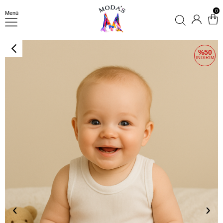
0
Menü
50
‹
›