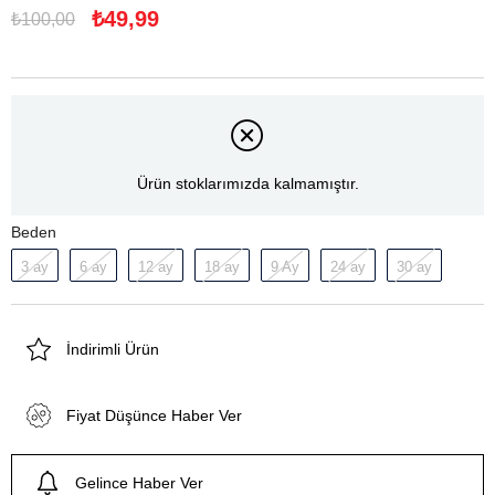
₺49,99
₺100,00
Ürün stoklarımızda kalmamıştır.
Beden
3 ay
6 ay
12 ay
18 ay
9 Ay
24 ay
30 ay
İndirimli Ürün
Fiyat Düşünce Haber Ver
Gelince Haber Ver