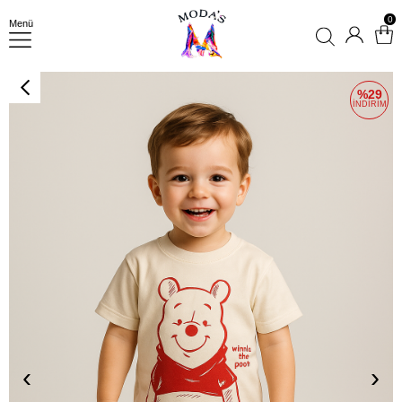
0
Menü
29
‹
›