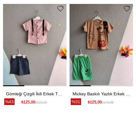
Gömleği Çizgili İkili Erkek Takım - Kırmızı
Mickey Baskılı Yazlık Erkek Takım- Yeşil
%43
%31
₺125,00
₺125,00
₺220,00
₺179,99