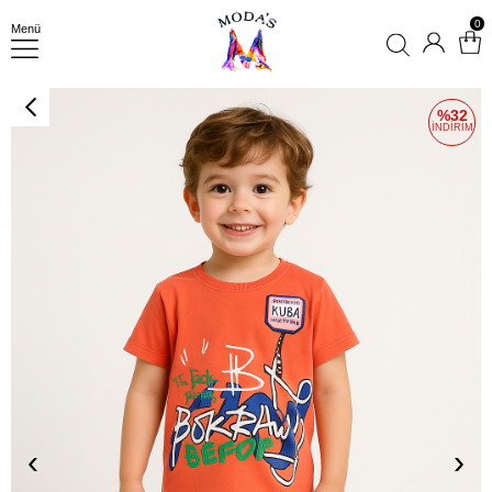
0
Menü
32
‹
›