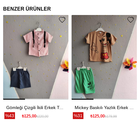
BENZER ÜRÜNLER
Gömleği Çizgili İkili Erkek Takım - Kırmızı
Mickey Baskılı Yazlık Erkek Takım- Yeşil
%43
%31
₺125,00
₺125,00
₺220,00
₺179,99