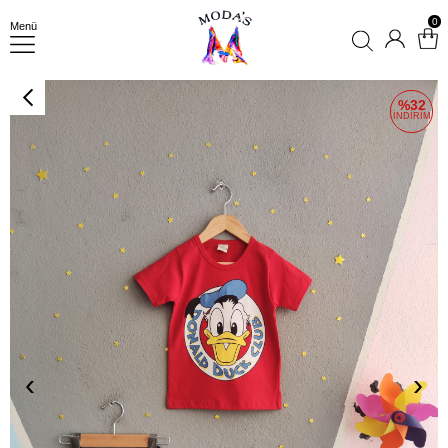
0
Menü
32
‹
›