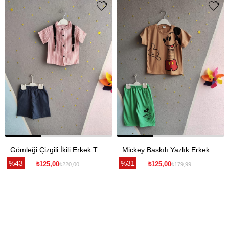
Gömleği Çizgili İkili Erkek Takım - Kırmızı
Mickey Baskılı Yazlık Erkek Takım- Yeşil
%43
%31
₺125,00
₺125,00
₺220,00
₺179,99