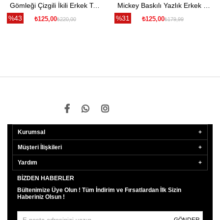
Gömleği Çizgili İkili Erkek Takım - Kırmızı
Mickey Baskılı Yazlık Erkek Takım- Yeşil
%43
%31
₺125,00
₺125,00
₺220,00
₺179,99
Kurumsal
Müşteri İlişkileri
Yardım
BIZDEN HABERLER
Bültenimize Üye Olun ! Tüm İndirim ve Fırsatlardan İlk Sizin
Haberiniz Olsun !