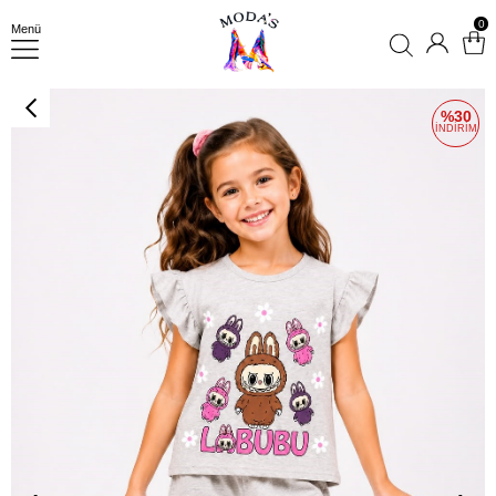
0
Menü
30