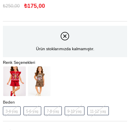
₺175,00
₺250,00
Ürün stoklarımızda kalmamıştır.
Beden
3-4 yaş
5-6 yaş
7-8 yaş
9-10 yaş
11-12 yaş