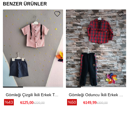
BENZER ÜRÜNLER
Gömleği Çizgili İkili Erkek Takım - Kırmızı
Gömleği Oduncu İkili Erkek Takım - Kırmızı
%43
%50
₺125,00
₺149,99
₺220,00
₺300,00