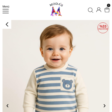
0
Menü
33
‹
›