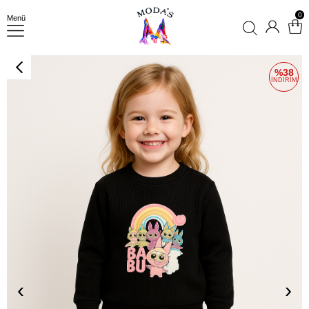
0
Menü
38
‹
›