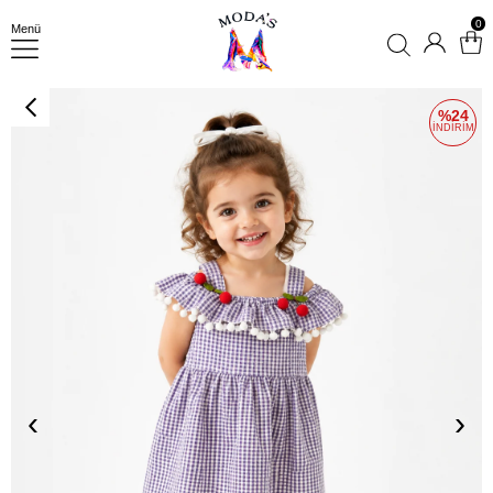
0
Menü
24
‹
›