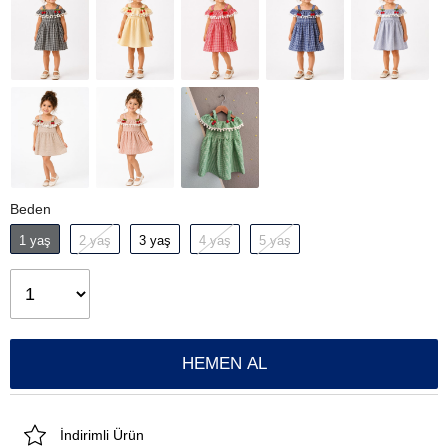
Beden
1 yaş
2 yaş
3 yaş
4 yaş
5 yaş
İndirimli Ürün