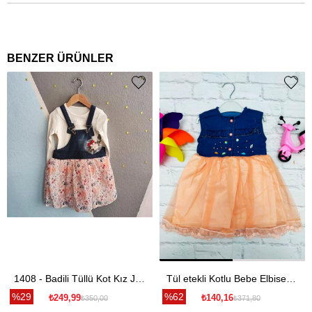
BENZER ÜRÜNLER
1408 - Badili Tüllü Kot Kız Jile - Hardal
Tül etekli Kotlu Bebe Elbise - Somon
%29
%62
₺249,99
₺140,16
₺350,00
₺371,80