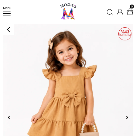
0
Menü
43
‹
›