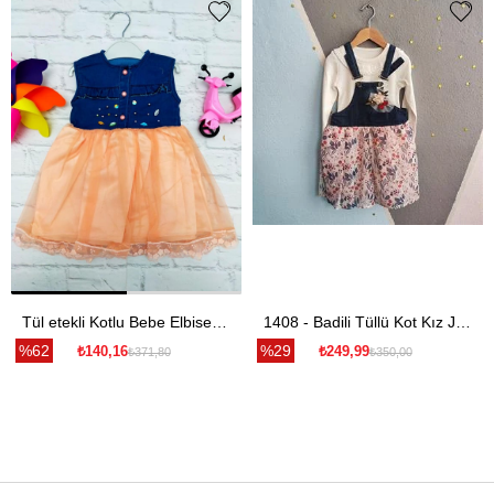
Tül etekli Kotlu Bebe Elbise - Somon
1408 - Badili Tüllü Kot Kız Jile - Lacivert
%62
%29
₺140,16
₺249,99
₺371,80
₺350,00