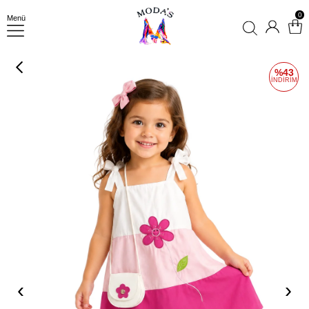
0
Menü
43
‹
›