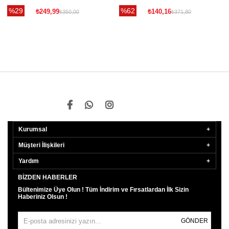
%29
%62
₺249,99
₺140,16
₺350,00
₺371,80
Kurumsal
Müşteri İlişkileri
Yardım
BIZDEN HABERLER
Bültenimize Üye Olun ! Tüm İndirim ve Fırsatlardan İlk Sizin
Haberiniz Olsun !
GÖNDER