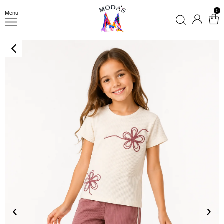
0
Menü
‹
›