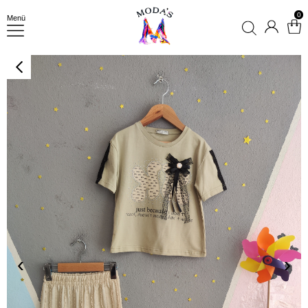
0
Menü
‹
›