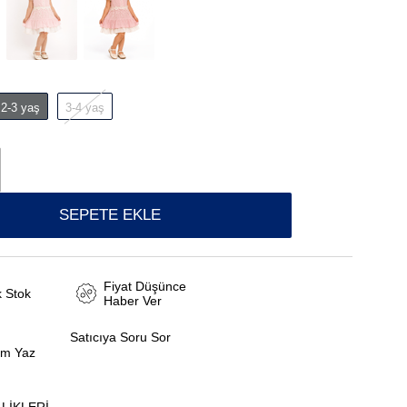
2-3 yaş
3-4 yaş
Fiyat Düşünce
k Stok
Haber Ver
Satıcıya Soru Sor
um Yaz