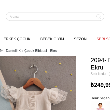
ERKEK ÇOCUK
BEBEK GİYİM
SEZON
SERİ S
94- Dantelli Kız Çocuk Elbisesi - Ekru
2094- D
Ekru
Stok Kodu
(
₺249,9