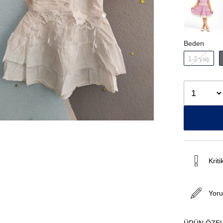
Beden
1-2 yaş
Kriti
Yor