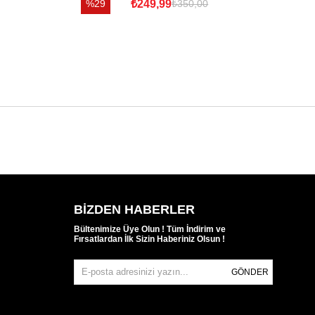
%29
₺249,99
%
₺350,00
BIZDEN HABERLER
Bültenimize Üye Olun ! Tüm İndirim ve
Fırsatlardan İlk Sizin Haberiniz Olsun !
GÖNDER