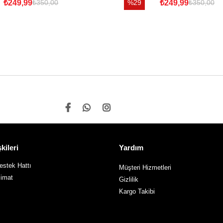
₺249,99
%29
₺249,99
₺350,00
₺350,00
kileri
Yardım
stek Hattı
Müşteri Hizmetleri
limat
Gizlilik
Kargo Takibi