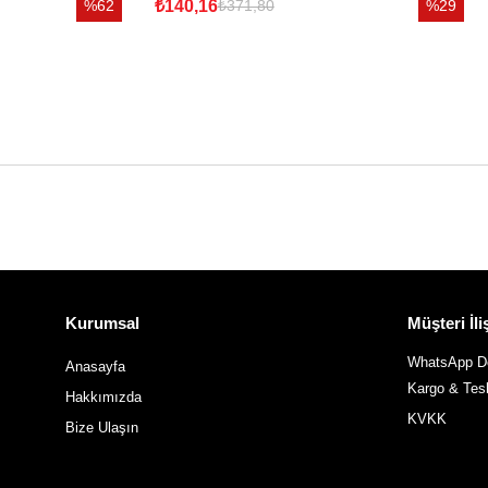
%62
₺140,16
%29
₺371,80
Kurumsal
Müşteri İliş
WhatsApp De
Anasayfa
Kargo & Tes
Hakkımızda
KVKK
Bize Ulaşın