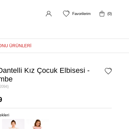
Favorilerim
0
ONU ÜRÜNLERİ
antelli Kız Çocuk Elbisesi -
embe
2094)
9