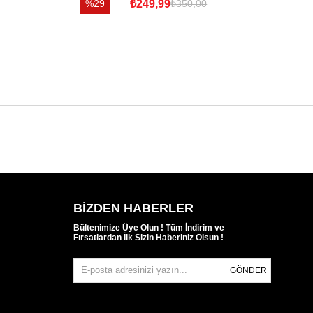
%29
₺249,99
%
₺350,00
BIZDEN HABERLER
Bültenimize Üye Olun ! Tüm İndirim ve
Fırsatlardan İlk Sizin Haberiniz Olsun !
GÖNDER