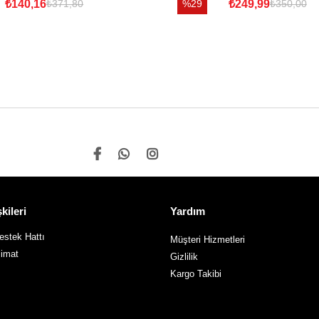
₺140,16
%29
₺249,99
₺371,80
₺350,00
kileri
Yardım
stek Hattı
Müşteri Hizmetleri
limat
Gizlilik
Kargo Takibi