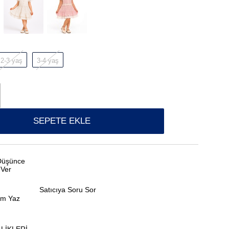
2-3 yaş
3-4 yaş
 Düşünce
 Ver
Satıcıya Soru Sor
um Yaz