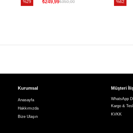
%29
₺249,99
%62
₺350,00
Kurumsal
Müşteri İliş
WhatsApp De
Anasayfa
Kargo & Tes
Hakkımızda
KVKK
Bize Ulaşın