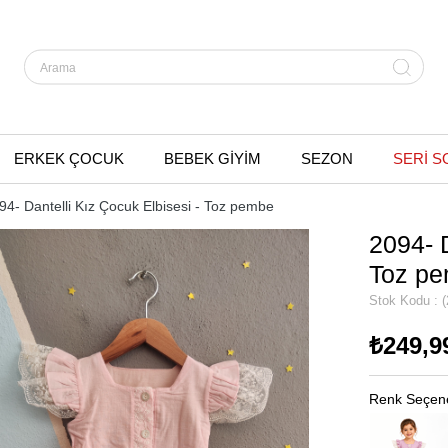
ERKEK ÇOCUK
BEBEK GİYİM
SEZON
SERİ S
94- Dantelli Kız Çocuk Elbisesi - Toz pembe
2094- D
Toz p
Stok Kodu
(
₺249,9