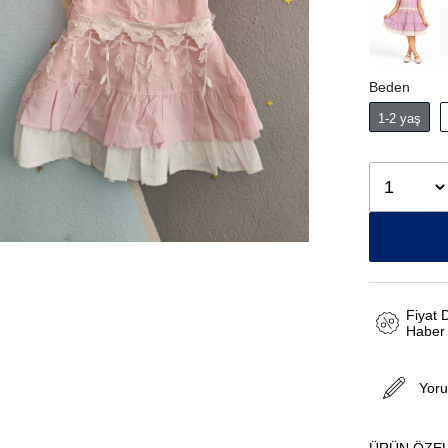
Beden
1-2 yaş
Fiyat
Haber
Yor